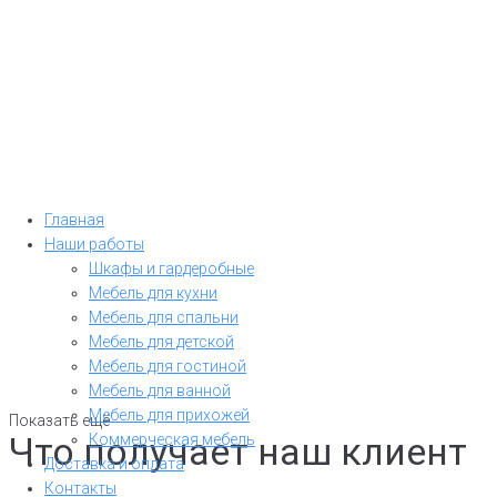
Меню
Главная
Наши работы
Шкафы и гардеробные
Мебель для кухни
Мебель для спальни
Мебель для детской
Мебель для гостиной
Мебель для ванной
Мебель для прихожей
Показать ещё
Что получает наш клиент
Коммерческая мебель
Доставка и оплата
Контакты