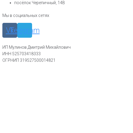
посёлок Черепичный, 14В
Мы в социальных сетях
Vk
Telegram
ИП Мулинов Дмитрий Михайлович
ИНН 525703418333
ОГРНИП 319527500014821