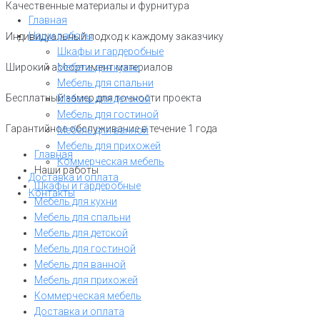
Качественные материалы и фурнитура
Меню
Главная
Наши работы
Индивидуальный подход к каждому заказчику
Шкафы и гардеробные
Широкий ассортимент материалов
Мебель для кухни
Мебель для спальни
Бесплатный замер для точности проекта
Мебель для детской
Мебель для гостиной
Гарантийное обслуживание в течение 1 года
Мебель для ванной
Мебель для прихожей
Главная
Коммерческая мебель
Наши работы
Доставка и оплата
Шкафы и гардеробные
Контакты
Мебель для кухни
Мебель для спальни
Мебель для детской
Мебель для гостиной
Мебель для ванной
Мебель для прихожей
Коммерческая мебель
Доставка и оплата